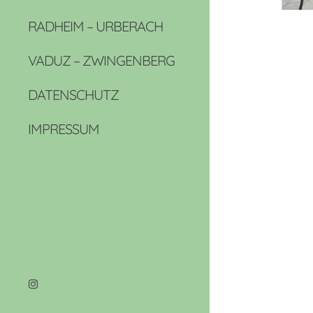
RADHEIM – URBERACH
VADUZ – ZWINGENBERG
DATENSCHUTZ
IMPRESSUM