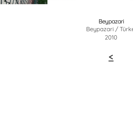
Beypazari
Beypazari / Türk
2010
<