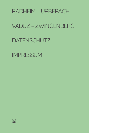
RADHEIM – URBERACH
VADUZ – ZWINGENBERG
DATENSCHUTZ
IMPRESSUM