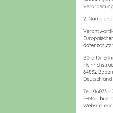
Verarbeitung
2. Name und 
Verantwortli
Europäische
datenschutzr
Büro für Eri
Heinrichstra
64832 Babe
Deutschland
Tel.: 06073 –
E-Mail: buer
Website: eri