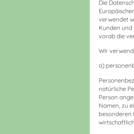
Die Datensch
Europäische
verwendet wu
Kunden und G
vorab die ve
Wir verwende
a) personen
Personenbezog
natürliche Pe
Person anges
Namen, zu e
besonderen M
wirtschaftlic