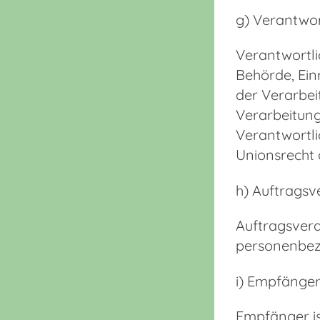
g) Verantwor
Verantwortlic
Behörde, Ein
der Verarbei
Verarbeitung
Verantwortl
Unionsrecht 
h) Auftragsv
Auftragsverar
personenbezo
i) Empfänge
Empfänger ist