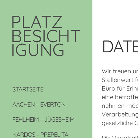
DAT
Wir freuen u
Stellenwert f
Büro für Eri
STARTSEITE
eine betroff
AACHEN – EVERTON
nehmen möcht
Verarbeitung
FEHLHEIM – JÜGESHEIM
gesetzliche G
KARDOS – PREPELITA
Die Verarbei