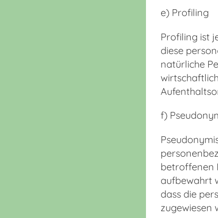
e) Profiling
Profiling is
diese person
natürliche P
wirtschaftlic
Aufenthaltso
f) Pseudony
Pseudonymisi
personenbezo
betroffenen 
aufbewahrt w
dass die per
zugewiesen 