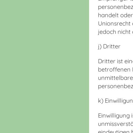
personenbezo
handelt oder
Unionsrecht 
jedoch nicht
j) Dritter
Dritter ist e
betroffenen 
unmittelbare
personenbez
k) Einwilligu
Einwilligung 
unmissverstä
eindeutigen 