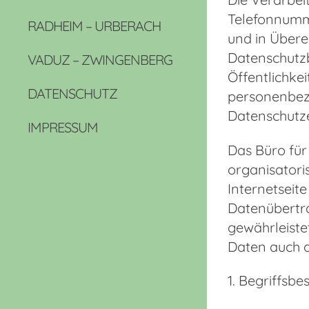
Telefonnumme
RADHEIM – URBERACH
und in Übere
Datenschutz
VADUZ – ZWINGENBERG
Öffentlichke
DATENSCHUTZ
personenbezo
Datenschutze
IMPRESSUM
Das Büro für
organisatori
Internetseit
Datenübertra
gewährleiste
Daten auch a
1. Begriffsb