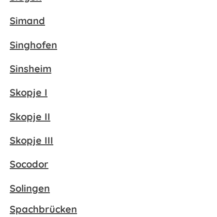
Simand
Singhofen
Sinsheim
Skopje I
Skopje II
Skopje III
Socodor
Solingen
Spachbrücken