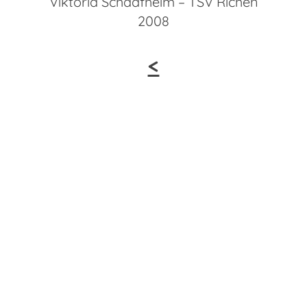
Viktoria Schaafheim – TSV Richen
2008
<