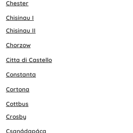
Chester
Chisinau I
Chisinau II
Chorzow
Citta di Castello
Constanta
Cortona
Cottbus
Crosby
Csanádapáca