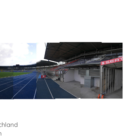
chland
n