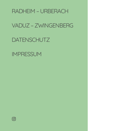
RADHEIM – URBERACH
VADUZ – ZWINGENBERG
DATENSCHUTZ
IMPRESSUM