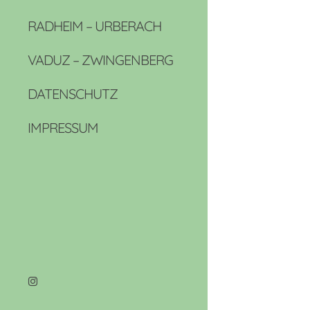
RADHEIM – URBERACH
VADUZ – ZWINGENBERG
DATENSCHUTZ
IMPRESSUM