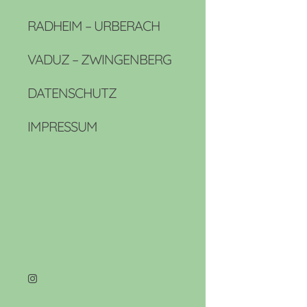
RADHEIM – URBERACH
VADUZ – ZWINGENBERG
DATENSCHUTZ
IMPRESSUM