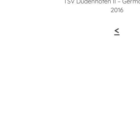
TSV Dudenhofen II – Germa
2016
<