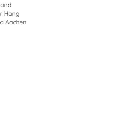
land
r Hang
ia Aachen