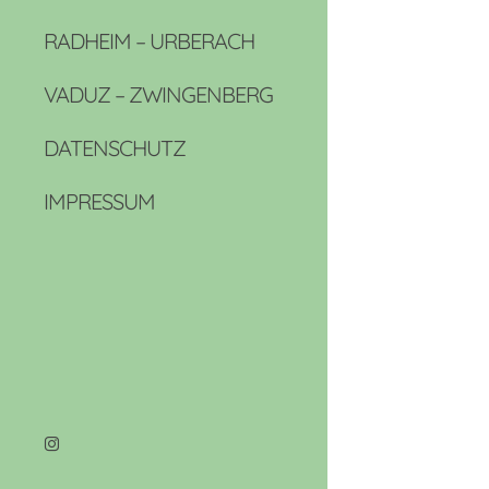
RADHEIM – URBERACH
VADUZ – ZWINGENBERG
DATENSCHUTZ
IMPRESSUM