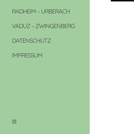
RADHEIM – URBERACH
VADUZ – ZWINGENBERG
DATENSCHUTZ
IMPRESSUM