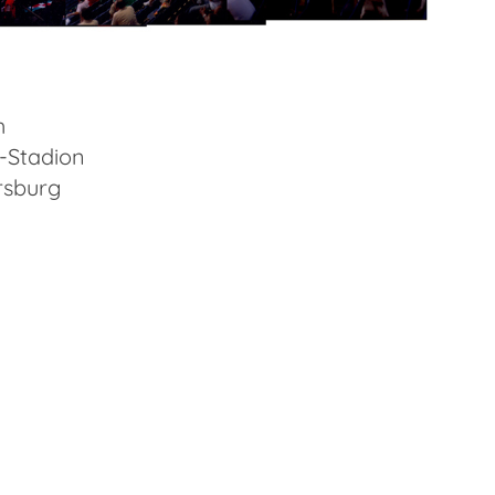
h
-Stadion
rsburg