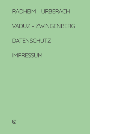
RADHEIM – URBERACH
VADUZ – ZWINGENBERG
DATENSCHUTZ
IMPRESSUM