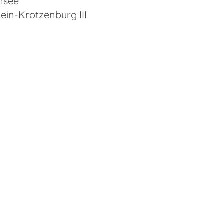
nsee
in-Krotzenburg III