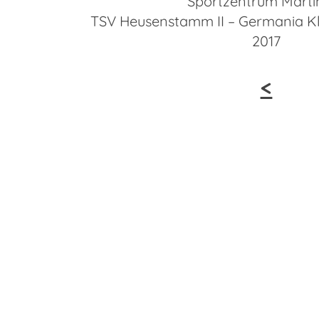
Sportzentrum Marti
TSV Heusenstamm II – Germania Kle
2017
<