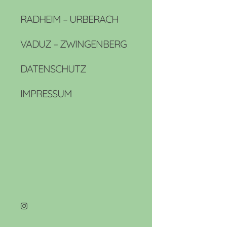
RADHEIM – URBERACH
VADUZ – ZWINGENBERG
DATENSCHUTZ
IMPRESSUM