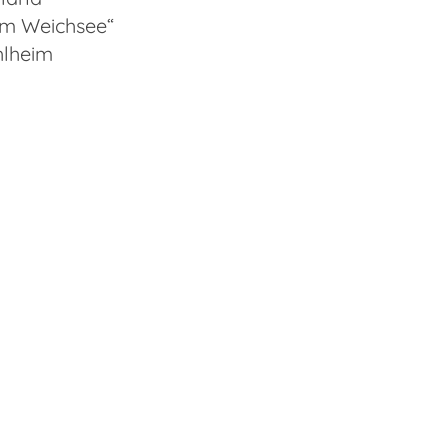
Am Weichsee“
lheim