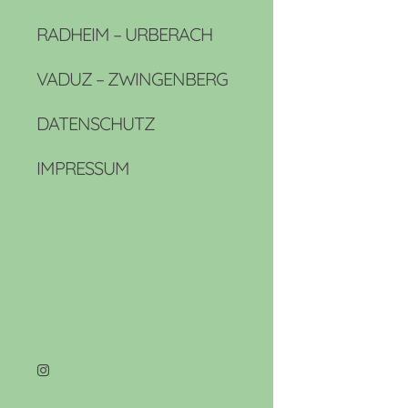
RADHEIM – URBERACH
VADUZ – ZWINGENBERG
DATENSCHUTZ
IMPRESSUM