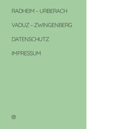
RADHEIM – URBERACH
VADUZ – ZWINGENBERG
DATENSCHUTZ
IMPRESSUM