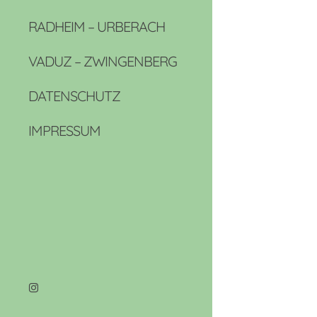
RADHEIM – URBERACH
VADUZ – ZWINGENBERG
DATENSCHUTZ
IMPRESSUM