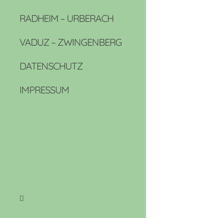
RADHEIM – URBERACH
VADUZ – ZWINGENBERG
DATENSCHUTZ
IMPRESSUM