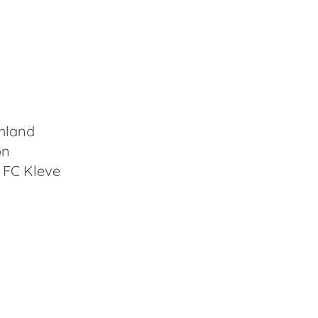
hland
on
 FC Kleve