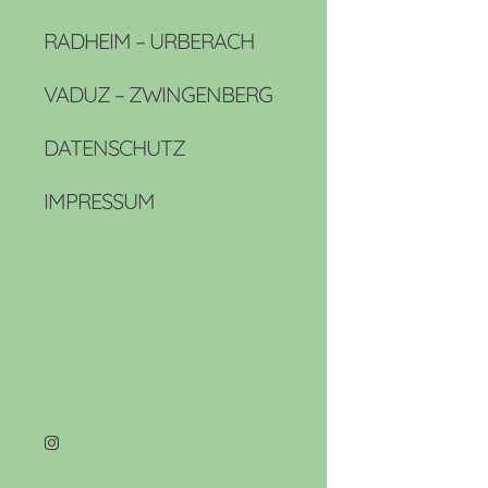
RADHEIM – URBERACH
VADUZ – ZWINGENBERG
DATENSCHUTZ
IMPRESSUM