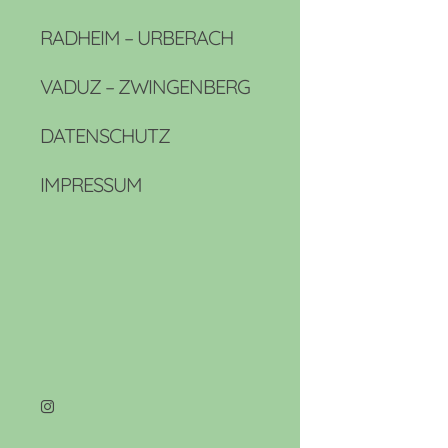
RADHEIM – URBERACH
VADUZ – ZWINGENBERG
DATENSCHUTZ
IMPRESSUM