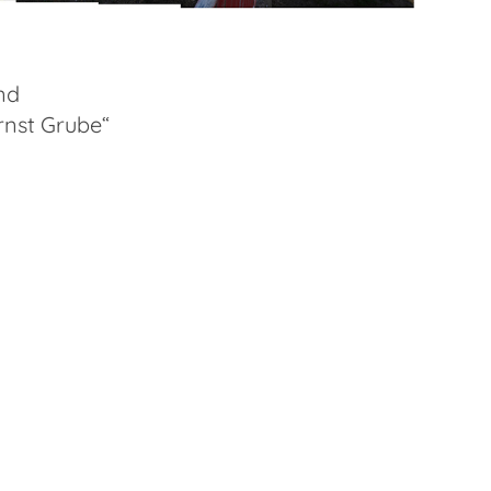
nd
rnst Grube“