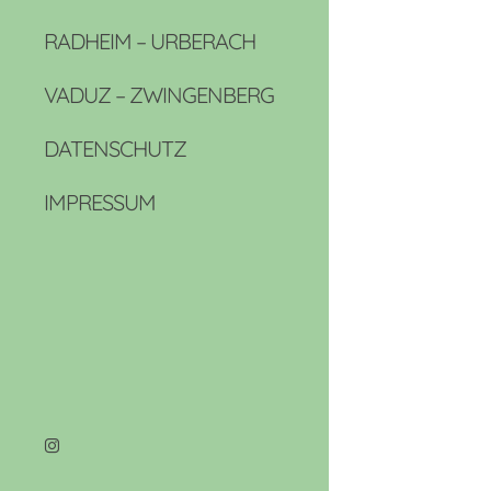
RADHEIM – URBERACH
VADUZ – ZWINGENBERG
DATENSCHUTZ
IMPRESSUM