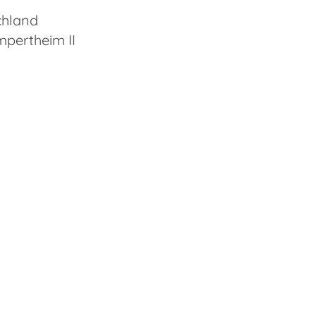
chland
mpertheim II