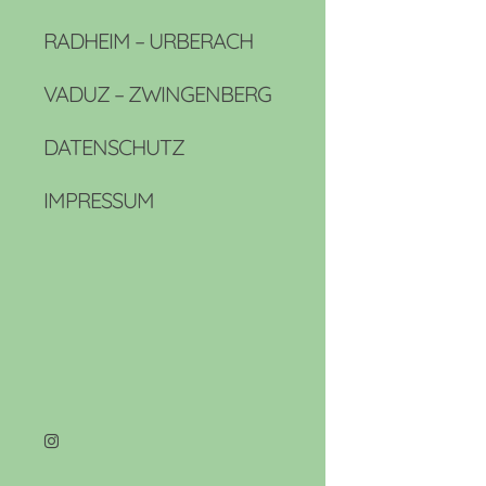
RADHEIM – URBERACH
VADUZ – ZWINGENBERG
DATENSCHUTZ
IMPRESSUM